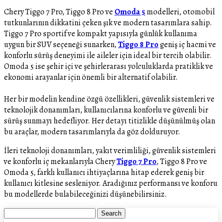
Chery Tiggo 7 Pro, Tiggo 8 Pro ve
Omoda 5
modelleri, otomobil
tutkunlarının dikkatini çeken şık ve modern tasarımlara sahip.
Tiggo 7 Pro sportif ve kompakt yapısıyla günlük kullanıma
uygun bir SUV seçeneği sunarken,
Tiggo 8 Pro
geniş iç hacmi ve
konforlu sürüş deneyimi ile aileler için ideal bir tercih olabilir.
Omoda 5 ise şehir içi ve şehirlerarası yolculuklarda pratiklik ve
ekonomi arayanlar için önemli bir alternatif olabilir.
Her bir modelin kendine özgü özellikleri, güvenlik sistemleri ve
teknolojik donanımları, kullanıcılarına konforlu ve güvenli bir
sürüş sunmayı hedefliyor. Her detayı titizlikle düşünülmüş olan
bu araçlar, modern tasarımlarıyla da göz dolduruyor.
İleri teknoloji donanımları, yakıt verimliliği, güvenlik sistemleri
ve konforlu iç mekanlarıyla Chery
Tiggo 7 Pro
, Tiggo 8 Pro ve
Omoda 5, farklı kullanıcı ihtiyaçlarına hitap ederek geniş bir
kullanıcı kitlesine sesleniyor. Aradığınız performansı ve konforu
bu modellerde bulabileceğinizi düşünebilirsiniz.