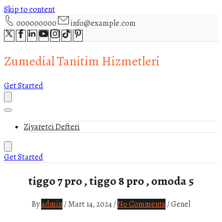
Skip to content
000000000
info@example.com
Zumedial Tanitim Hizmetleri
Get Started
Ziyaretci Defteri
Get Started
tiggo 7 pro , tiggo 8 pro , omoda 5
By
admin
/
Mart 14, 2024
/
No Comments
/
Genel