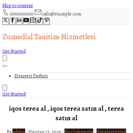
Skip to content
000000000
info@example.com
Zumedial Tanitim Hizmetleri
Get Started
Ziyaretci Defteri
Get Started
iqos terea al , iqos terea satın al , terea
satın al
By
admin
/
Haziran 23, 2026
/
No Comments
/
Uncategorized