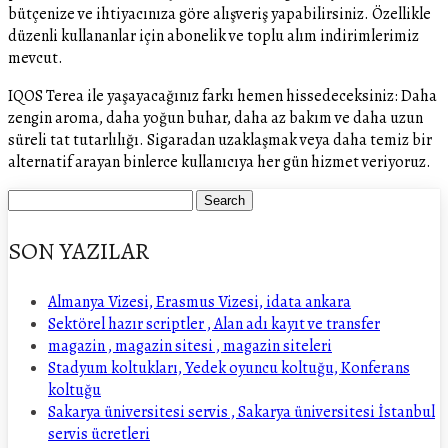
bütçenize ve ihtiyacınıza göre alışveriş yapabilirsiniz. Özellikle
düzenli kullananlar için abonelik ve toplu alım indirimlerimiz
mevcut.
IQOS Terea ile yaşayacağınız farkı hemen hissedeceksiniz: Daha
zengin aroma, daha yoğun buhar, daha az bakım ve daha uzun
süreli tat tutarlılığı. Sigaradan uzaklaşmak veya daha temiz bir
alternatif arayan binlerce kullanıcıya her gün hizmet veriyoruz.
SON YAZILAR
Almanya Vizesi, Erasmus Vizesi, idata ankara
Sektörel hazır scriptler , Alan adı kayıt ve transfer
magazin , magazin sitesi , magazin siteleri
Stadyum koltukları, Yedek oyuncu koltuğu, Konferans
koltuğu
Sakarya üniversitesi servis , Sakarya üniversitesi İstanbul
servis ücretleri