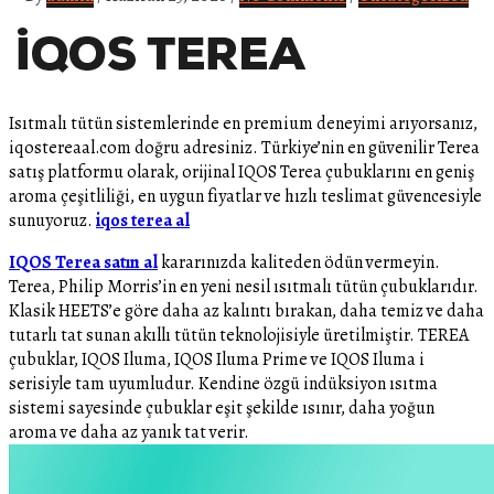
Isıtmalı tütün sistemlerinde en premium deneyimi arıyorsanız,
iqostereaal.com doğru adresiniz. Türkiye’nin en güvenilir Terea
satış platformu olarak, orijinal IQOS Terea çubuklarını en geniş
aroma çeşitliliği, en uygun fiyatlar ve hızlı teslimat güvencesiyle
sunuyoruz.
iqos terea al
IQOS Terea satın al
kararınızda kaliteden ödün vermeyin.
Terea, Philip Morris’in en yeni nesil ısıtmalı tütün çubuklarıdır.
Klasik HEETS’e göre daha az kalıntı bırakan, daha temiz ve daha
tutarlı tat sunan akıllı tütün teknolojisiyle üretilmiştir. TEREA
çubuklar, IQOS Iluma, IQOS Iluma Prime ve IQOS Iluma i
serisiyle tam uyumludur. Kendine özgü indüksiyon ısıtma
sistemi sayesinde çubuklar eşit şekilde ısınır, daha yoğun
aroma ve daha az yanık tat verir.