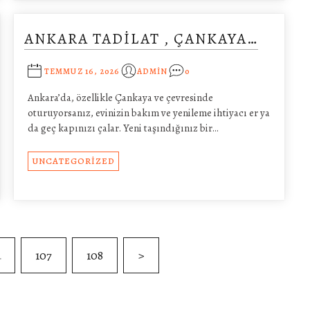
ANKARA TADILAT , ÇANKAYA…
TEMMUZ 16, 2026
ADMIN
0
Ankara’da, özellikle Çankaya ve çevresinde
oturuyorsanız, evinizin bakım ve yenileme ihtiyacı er ya
da geç kapınızı çalar. Yeni taşındığınız bir…
UNCATEGORIZED
…
107
108
>