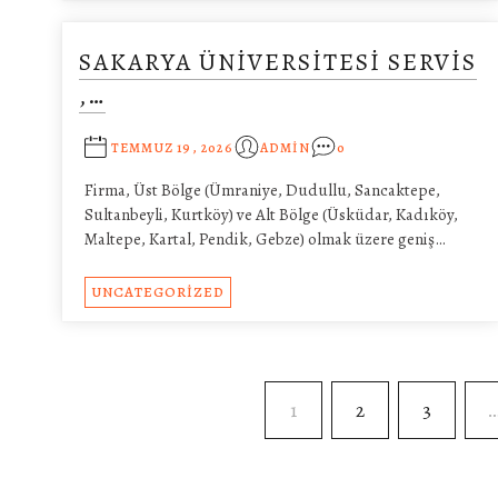
SAKARYA ÜNIVERSITESI SERVIS
,…
TEMMUZ 19, 2026
ADMIN
0
Firma, Üst Bölge (Ümraniye, Dudullu, Sancaktepe,
Sultanbeyli, Kurtköy) ve Alt Bölge (Üsküdar, Kadıköy,
Maltepe, Kartal, Pendik, Gebze) olmak üzere geniş…
UNCATEGORIZED
1
2
3