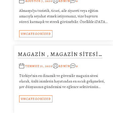
AĞUSTOS 3, 2026
ADMIN
0
Almanya’ya turistik, ticari, aile ziyareti veya eğitim
amacıyla seyahat etmek istiyorsanız, vize başvuru
süreci karmaşık ve stresli görünebilir. Özellikle iDATA…
UNCATEGORIZED
MAGAZIN , MAGAZIN SITESI…
TEMMUZ 21, 2026
ADMIN
0
Türkiye’nin en dinamik ve güvenilir magazin sitesi
olarak, ünlü isimlerin hayatından en sıcak gelişmeleri,
şov dünyasının gündemini ve eğlence sektörünün…
UNCATEGORIZED