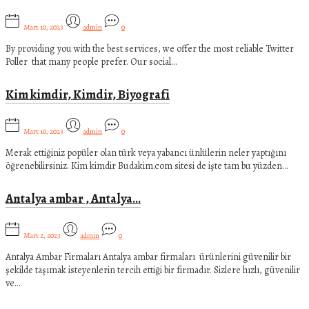
Mart 10, 2023
admin
0
By providing you with the best services, we offer the most reliable Twitter
Poller that many people prefer. Our social…
Kim kimdir, Kimdir, Biyografi
Mart 10, 2023
admin
0
Merak ettiğiniz popüler olan türk veya yabancı ünlülerin neler yaptığını
öğrenebilirsiniz. Kim kimdir Budakim.com sitesi de işte tam bu yüzden…
Antalya ambar , Antalya…
Mart 2, 2023
admin
0
Antalya Ambar Firmaları Antalya ambar firmaları ürünlerini güvenilir bir
şekilde taşımak isteyenlerin tercih ettiği bir firmadır. Sizlere hızlı, güvenilir
ve…