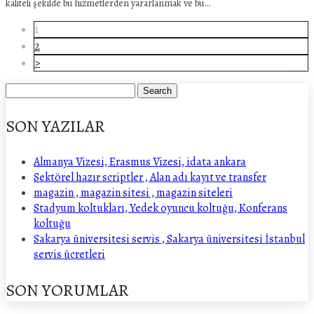
kaliteli şekilde bu hizmetlerden yararlanmak ve bu…
1
2
>
SON YAZILAR
Almanya Vizesi, Erasmus Vizesi, idata ankara
Sektörel hazır scriptler , Alan adı kayıt ve transfer
magazin , magazin sitesi , magazin siteleri
Stadyum koltukları, Yedek oyuncu koltuğu, Konferans
koltuğu
Sakarya üniversitesi servis , Sakarya üniversitesi İstanbul
servis ücretleri
SON YORUMLAR