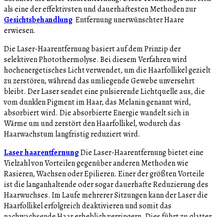
als eine der effektivsten und dauerhaftesten Methoden zur
Gesichtsbehandlung
Entfernung unerwünschter Haare
erwiesen.
Die Laser-Haarentfernung basiert auf dem Prinzip der
selektiven Photothermolyse. Bei diesem Verfahren wird
hochenergetisches Licht verwendet, um die Haarfollikel gezielt
zu zerstören, während das umliegende Gewebe unversehrt
bleibt. Der Laser sendet eine pulsierende Lichtquelle aus, die
vom dunklen Pigment im Haar, das Melanin genannt wird,
absorbiert wird. Die absorbierte Energie wandelt sich in
Wärme um und zerstört den Haarfollikel, wodurch das
Haarwachstum langfristig reduziert wird.
Laser haarentfernung
Die Laser-Haarentfernung bietet eine
Vielzahl von Vorteilen gegenüber anderen Methoden wie
Rasieren, Wachsen oder Epilieren. Einer der größten Vorteile
ist die langanhaltende oder sogar dauerhafte Reduzierung des
Haarwuchses. Im Laufe mehrerer Sitzungen kann der Laser die
Haarfollikel erfolgreich deaktivieren und somit das
nachwachsende Haar erheblich verringern. Dies führt zu glatter