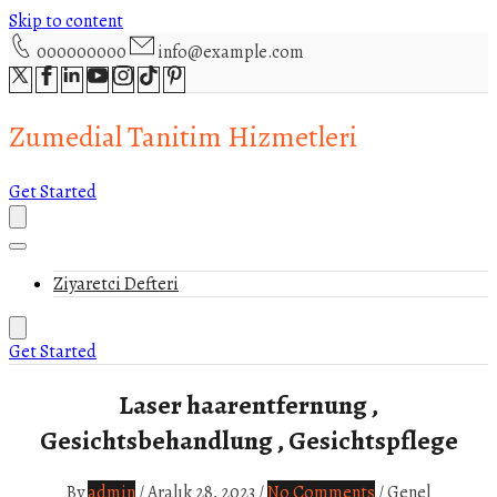
Skip to content
000000000
info@example.com
Zumedial Tanitim Hizmetleri
Get Started
Ziyaretci Defteri
Get Started
Laser haarentfernung ,
Gesichtsbehandlung , Gesichtspflege
By
admin
/
Aralık 28, 2023
/
No Comments
/
Genel