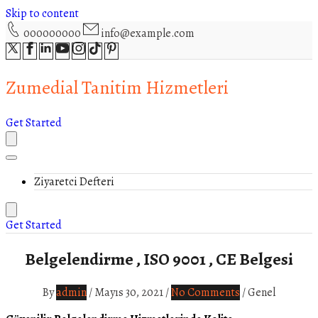
Skip to content
000000000
info@example.com
Zumedial Tanitim Hizmetleri
Get Started
Ziyaretci Defteri
Get Started
Belgelendirme , ISO 9001 , CE Belgesi
By
admin
/
Mayıs 30, 2021
/
No Comments
/
Genel