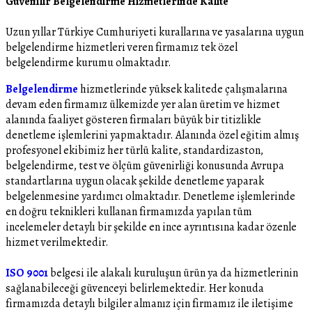
Güvenilir Belgelendirme Hizmetlerinde Kalite
Uzun yıllar Türkiye Cumhuriyeti kurallarına ve yasalarına uygun
belgelendirme hizmetleri veren firmamız tek özel
belgelendirme kurumu olmaktadır.
Belgelendirme
hizmetlerinde yüksek kalitede çalışmalarına
devam eden firmamız ülkemizde yer alan üretim ve hizmet
alanında faaliyet gösteren firmaları büyük bir titizlikle
denetleme işlemlerini yapmaktadır. Alanında özel eğitim almış
profesyonel ekibimiz her türlü kalite, standardizaston,
belgelendirme, test ve ölçüm güvenirliği konusunda Avrupa
standartlarına uygun olacak şekilde denetleme yaparak
belgelenmesine yardımcı olmaktadır. Denetleme işlemlerinde
en doğru teknikleri kullanan firmamızda yapılan tüm
incelemeler detaylı bir şekilde en ince ayrıntısına kadar özenle
hizmet verilmektedir.
ISO 9001
belgesi ile alakalı kuruluşun ürün ya da hizmetlerinin
sağlanabileceği güvenceyi belirlemektedir. Her konuda
firmamızda detaylı bilgiler almanız için firmamız ile iletişime