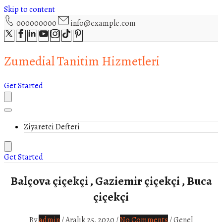
Skip to content
000000000
info@example.com
Zumedial Tanitim Hizmetleri
Get Started
Ziyaretci Defteri
Get Started
Balçova çiçekçi , Gaziemir çiçekçi , Buca
çiçekçi
By
admin
/
Aralık 25, 2020
/
No Comments
/
Genel