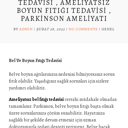
TEDAVISI , AMELIYATSIZ
BOYUN FITIĞI TEDAVISI ,
PARKINSON AMELIYATI
BY
ADMIN
/
ŞUBAT 28, 2022
/
NO COMMENTS
/
GENEL
Bel Ve Boyun Fıtığı Tedavisi
Bel ve boyun ağrılarınızın nedenini bilmiyorsanız sorun
fıtık olabilir. Yaşadığınız sağlık sorunları için sizlere
yardımcı olabiliriz.
Ameliyatsız bel fıtığı tedavisi
cerrahi müdahale olmadan
tamamlanır. Parkinson, bel ve boyun fıtığı başta olmak
üzere sorunlarınıza çözüm sunabiliriz. Hayatınıza
sağlıklı bir şekilde devam etmeniz için uzman
doktorumuzla tedavi desteği veriyoruz. Bel ve bacak