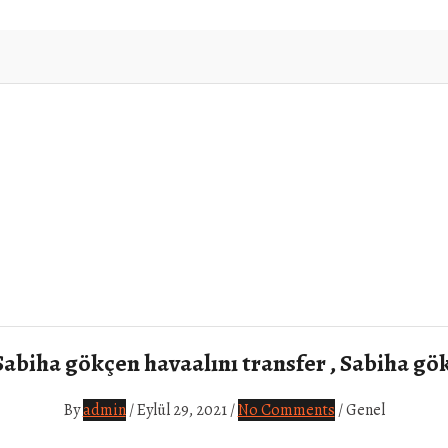
 Sabiha gökçen havaalını transfer , Sabiha g
By
admin
/
Eylül 29, 2021
/
No Comments
/
Genel