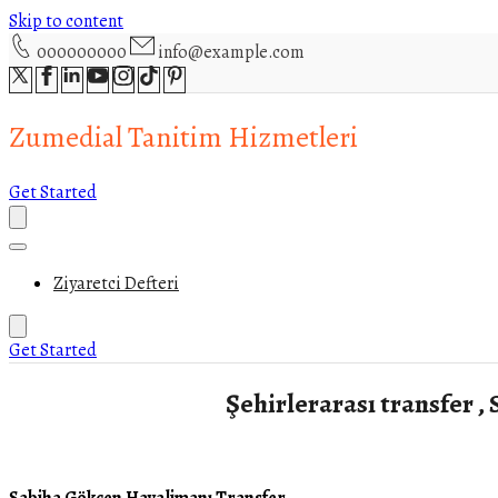
Skip to content
000000000
info@example.com
Zumedial Tanitim Hizmetleri
Get Started
Ziyaretci Defteri
Get Started
Şehirlerarası transfer ,
Sabiha Gökçen Havalimanı Transfer