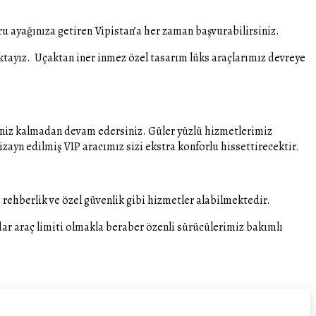
 ayağınıza getiren Vipistan’a her zaman başvurabilirsiniz.
tayız. Uçaktan iner inmez özel tasarım lüks araçlarımız devreye
eriniz kalmadan devam edersiniz. Güler yüzlü hizmetlerimiz
izayn edilmiş VIP aracımız sizi ekstra konforlu hissettirecektir.
rehberlik ve özel güvenlik gibi hizmetler alabilmektedir.
dar araç limiti olmakla beraber özenli sürücülerimiz bakımlı