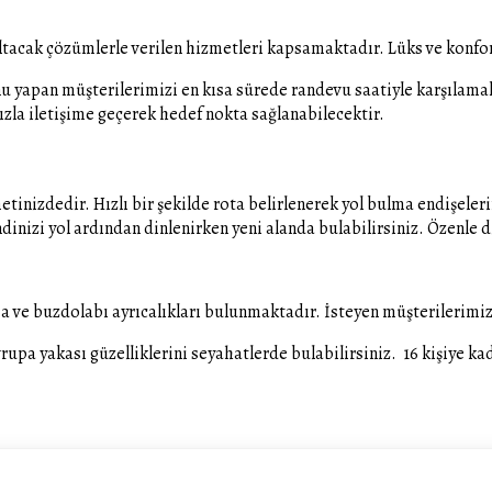
tacak çözümlerle verilen hizmetleri kapsamaktadır. Lüks ve konforu
 yapan müşterilerimizi en kısa sürede randevu saatiyle karşılamak
zla iletişime geçerek hedef nokta sağlanabilecektir.
etinizdedir. Hızlı bir şekilde rota belirlenerek yol bulma endişel
dinizi yol ardından dinlenirken yeni alanda bulabilirsiniz. Özenle d
 ve buzdolabı ayrıcalıkları bulunmaktadır. İsteyen müşterilerimiz 
pa yakası güzelliklerini seyahatlerde bulabilirsiniz. 16 kişiye ka