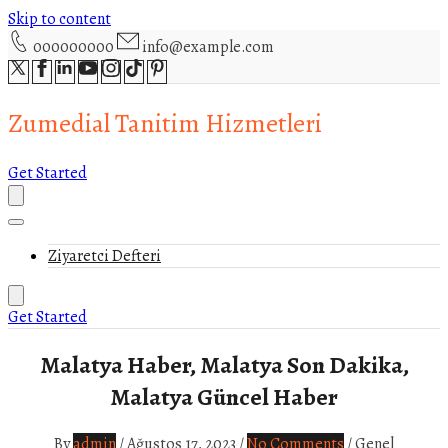
Skip to content
000000000
info@example.com
Zumedial Tanitim Hizmetleri
Get Started
Ziyaretci Defteri
Get Started
Malatya Haber, Malatya Son Dakika,
Malatya Güncel Haber
By
admin
/
Ağustos 17, 2023
/
No Comments
/
Genel