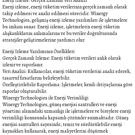
Enerji İzleme: Gerçek Zamanlı Veri Analizi
Enerji izleme, enerji tüketim verilerinin gerçek zamanlı olarak
takip edilmesi ve analiz edilmesi sürecidir. Winergy
Technologies, gelişmiş enerji izleme yazılımları ile işletmelere
bu imkanı sunar. Enerji izleme, işletmelerin enerji tüketim
alışkanlıklarını anlamalarına ve bu veriler doğrultusunda
stratejiler geliştirmelerine yardımcı olur.
Enerji İzleme Yazılımının Özellikleri
Gerçek Zamanlı İzleme: Enerji tüketim verileri anlık olarak
izlenir ve raporlanır.
Veri Analizi: Kullanıcılar, enerji tüketim verilerini analiz ederek,
tasarruf fırsatlarını belirleyebilir.
Özelleştirilebilir Raporlama: İşletmeler, kendi ihtiyaçlarına göre
raporlar oluşturabilir.
Winergy Technologies ile Enerji Verimliliği
Winergy Technologies, güneş enerjisi santralleri ve enerji
yönetimi alanındaki uzmanlığı ile işletmelere ve bireylere enerji
verimliliği konusunda kapsamlı çözümler sunmaktadır. Güneş
enerjisi santralleri sayesinde, temiz ve sürdürülebilir enerji
kaynakları kullanarak, enerji maliyetlerini düşürmek