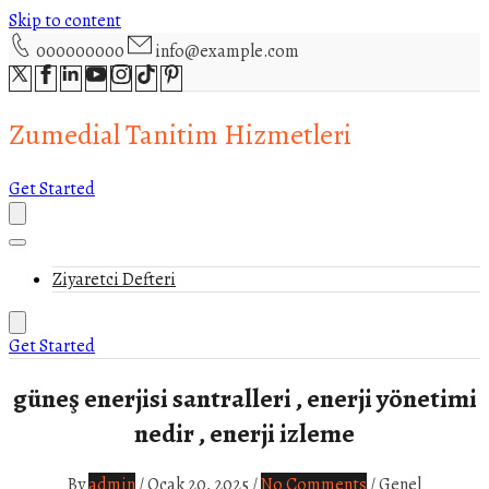
Skip to content
000000000
info@example.com
Zumedial Tanitim Hizmetleri
Get Started
Ziyaretci Defteri
Get Started
güneş enerjisi santralleri , enerji yönetimi
nedir , enerji izleme
By
admin
/
Ocak 20, 2025
/
No Comments
/
Genel