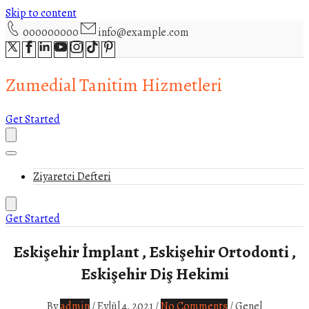
Skip to content
000000000
info@example.com
Zumedial Tanitim Hizmetleri
Get Started
Ziyaretci Defteri
Get Started
Eskişehir İmplant , Eskişehir Ortodonti ,
Eskişehir Diş Hekimi
By
admin
/
Eylül 4, 2021
/
No Comments
/
Genel