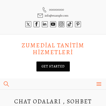
Skip
to
000000000
content
info@example.com
ZUMEDIAL TANITIM
HIZMETLERI
GET STARTED
CHAT ODALARI , SOHBET