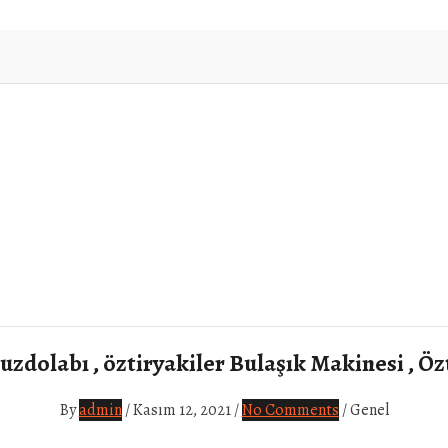
uzdolabı , öztiryakiler Bulaşık Makinesi , Özt
By
admin
/
Kasım 12, 2021
/
No Comments
/
Genel