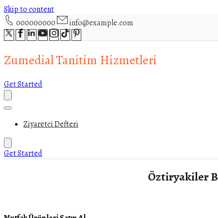
Skip to content
000000000
info@example.com
Zumedial Tanitim Hizmetleri
Get Started
Ziyaretci Defteri
Get Started
Öztiryakiler B
Mutfak Ürünleri Satın Al