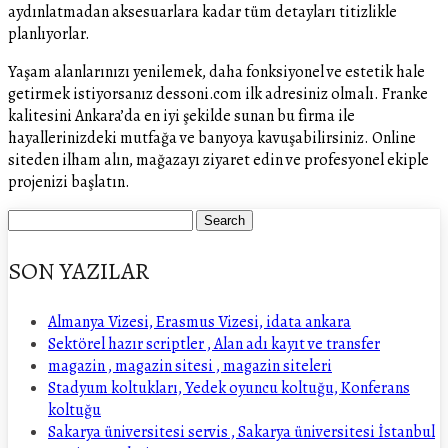
aydınlatmadan aksesuarlara kadar tüm detayları titizlikle
planlıyorlar.
Yaşam alanlarınızı yenilemek, daha fonksiyonel ve estetik hale
getirmek istiyorsanız dessoni.com ilk adresiniz olmalı. Franke
kalitesini Ankara’da en iyi şekilde sunan bu firma ile
hayallerinizdeki mutfağa ve banyoya kavuşabilirsiniz. Online
siteden ilham alın, mağazayı ziyaret edin ve profesyonel ekiple
projenizi başlatın.
SON YAZILAR
Almanya Vizesi, Erasmus Vizesi, idata ankara
Sektörel hazır scriptler , Alan adı kayıt ve transfer
magazin , magazin sitesi , magazin siteleri
Stadyum koltukları, Yedek oyuncu koltuğu, Konferans
koltuğu
Sakarya üniversitesi servis , Sakarya üniversitesi İstanbul