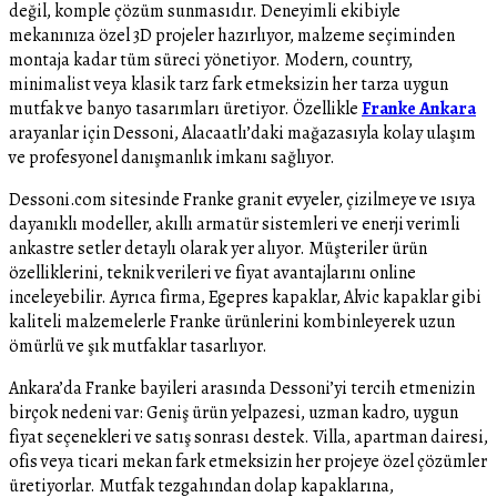
değil, komple çözüm sunmasıdır. Deneyimli ekibiyle
mekanınıza özel 3D projeler hazırlıyor, malzeme seçiminden
montaja kadar tüm süreci yönetiyor. Modern, country,
minimalist veya klasik tarz fark etmeksizin her tarza uygun
mutfak ve banyo tasarımları üretiyor. Özellikle
Franke Ankara
arayanlar için Dessoni, Alacaatlı’daki mağazasıyla kolay ulaşım
ve profesyonel danışmanlık imkanı sağlıyor.
Dessoni.com sitesinde Franke granit evyeler, çizilmeye ve ısıya
dayanıklı modeller, akıllı armatür sistemleri ve enerji verimli
ankastre setler detaylı olarak yer alıyor. Müşteriler ürün
özelliklerini, teknik verileri ve fiyat avantajlarını online
inceleyebilir. Ayrıca firma, Egepres kapaklar, Alvic kapaklar gibi
kaliteli malzemelerle Franke ürünlerini kombinleyerek uzun
ömürlü ve şık mutfaklar tasarlıyor.
Ankara’da Franke bayileri arasında Dessoni’yi tercih etmenizin
birçok nedeni var: Geniş ürün yelpazesi, uzman kadro, uygun
fiyat seçenekleri ve satış sonrası destek. Villa, apartman dairesi,
ofis veya ticari mekan fark etmeksizin her projeye özel çözümler
üretiyorlar. Mutfak tezgahından dolap kapaklarına,