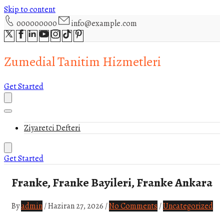
Skip to content
000000000
info@example.com
Zumedial Tanitim Hizmetleri
Get Started
Ziyaretci Defteri
Get Started
Franke, Franke Bayileri, Franke Ankara
By
admin
/
Haziran 27, 2026
/
No Comments
/
Uncategorized