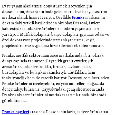
Ev ve yaşam alanlarınızı dönüştürmek isteyenler için
dessoni.com, Ankara’nın önde gelen mutfak ve banyo tasarım
merkezi olarak hizmet veriyor. Özellikle
Franke
markasının
Ankara’daki yetkili bayilerinden biri olan Dessoni, İsviçre
kalitesindeki ankastre ürünler ile modern yaşam alanları
yaratıyor. Mutfak dolapları, banyo dolapları, giyinme odası ve
özel dekorasyon projelerinde uzmanlaşan firma, keşif,
projelendirme ve uygulama hizmetlerini tek elden sunuyor.
Franke, mutfak sektörünün öncü markalarından biri olarak
dünya çapında tanınıyor. Dayanıklı granit evyeler, şık
armatürler, ankastre ocaklar, fırınlar, davlumbazlar,
buzdolapları ve bulaşık makineleriyle mutfaklara hem
fonksiyonellik hem de estetik katıyor. Dessoni.com üzerinden
Franke ürünlerini inceleyebilir, en yeni modelleri mağazada
deneyimleyebilirsiniz. Çayyolu’ndaki geniş showroom’unda
Franke ankastre ürünlerini mutfak tasarımlarınızla bir arada
görebilirsiniz.
Franke bayileri
arasında Dessoni’nin farkı, sadece ürün satışı