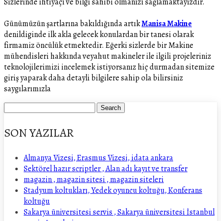
Sizlerinde ihtiyaçı ve bilgi sahibi olmanızı sağlamaktayizdir.
Günümüzün şartlarına bakıldığında artık
Manisa Makine
denildiginde ilk akla gelecek konulardan bir tanesi olarak
firmamiz öncülük etmektedir. Eğerki sizlerde bir Makine
mühendisleri hakkında veyahut makineler ile ilgili projeleriniz
teknolojilerimizi incelemek istiyorsanız hiç durmadan sitemize
giriş yaparak daha detayli bilgilere sahip ola bilirsiniz
saygılarımızla
SON YAZILAR
Almanya Vizesi, Erasmus Vizesi, idata ankara
Sektörel hazır scriptler , Alan adı kayıt ve transfer
magazin , magazin sitesi , magazin siteleri
Stadyum koltukları, Yedek oyuncu koltuğu, Konferans
koltuğu
Sakarya üniversitesi servis , Sakarya üniversitesi İstanbul