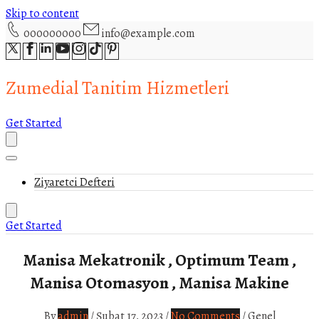
Skip to content
000000000
info@example.com
Zumedial Tanitim Hizmetleri
Get Started
Ziyaretci Defteri
Get Started
Manisa Mekatronik , Optimum Team ,
Manisa Otomasyon , Manisa Makine
By
admin
/
Şubat 17, 2023
/
No Comments
/
Genel