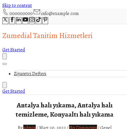
Skip to content
000000000
info@example.com
Zumedial Tanitim Hizmetleri
Get Started
Ziyaretci Defteri
Get Started
Antalya halı yıkama, Antalya halı
temizleme, Konyaaltı halı yıkama
By
admin
/
Mart 20, 2022
/
No Comments
/
Genel