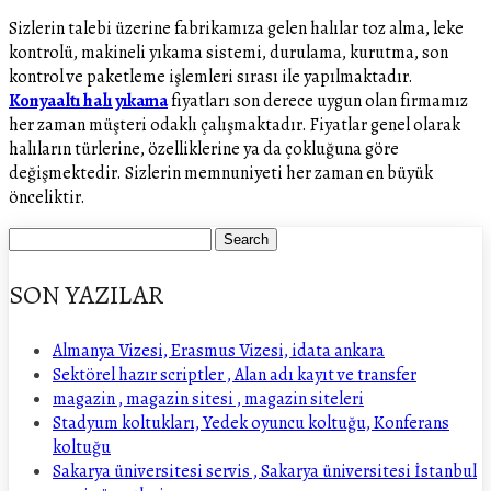
Sizlerin talebi üzerine fabrikamıza gelen halılar toz alma, leke
kontrolü, makineli yıkama sistemi, durulama, kurutma, son
kontrol ve paketleme işlemleri sırası ile yapılmaktadır.
Konyaaltı halı yıkama
fiyatları son derece uygun olan firmamız
her zaman müşteri odaklı çalışmaktadır. Fiyatlar genel olarak
halıların türlerine, özelliklerine ya da çokluğuna göre
değişmektedir. Sizlerin memnuniyeti her zaman en büyük
önceliktir.
SON YAZILAR
Almanya Vizesi, Erasmus Vizesi, idata ankara
Sektörel hazır scriptler , Alan adı kayıt ve transfer
magazin , magazin sitesi , magazin siteleri
Stadyum koltukları, Yedek oyuncu koltuğu, Konferans
koltuğu
Sakarya üniversitesi servis , Sakarya üniversitesi İstanbul