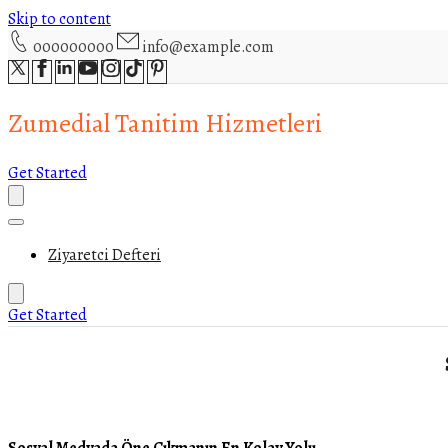
Skip to content
000000000
info@example.com
Zumedial Tanitim Hizmetleri
Get Started
Ziyaretci Defteri
Get Started
Sosyal Medyada Öne Çıkmanın En Kolay Yolu