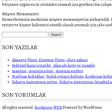
bütçenize uygun en iyi çözümleri sunmak için gereken tüm çalışm
Müşteri Memnuniyeti
Hizmetlerimizin merkezine müşteri memnuniyetini yerleştirdik. Pr
veriyor ve hizmet kalitemizi sürekli olarak artırmak için çaba s
SON YAZILAR
Almanya Vizesi, Erasmus Vizesi, idata ankara
Sektörel hazır scriptler , Alan adı kayıt ve transfer
magazin , magazin sitesi , magazin siteleri
Stadyum koltukları, Yedek oyuncu koltuğu, Konferans kolt
Sakarya üniversitesi servis , Sakarya üniversitesi İstanbul s
SON YORUMLAR
All rights reserved.
Bookstore WDA
Powered by WordPress.