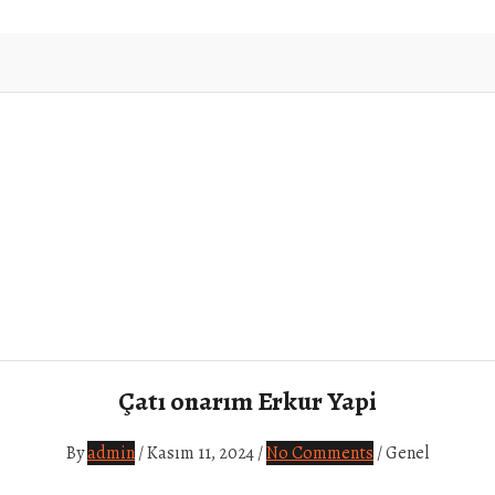
Çatı onarım Erkur Yapi
By
admin
/
Kasım 11, 2024
/
No Comments
/
Genel