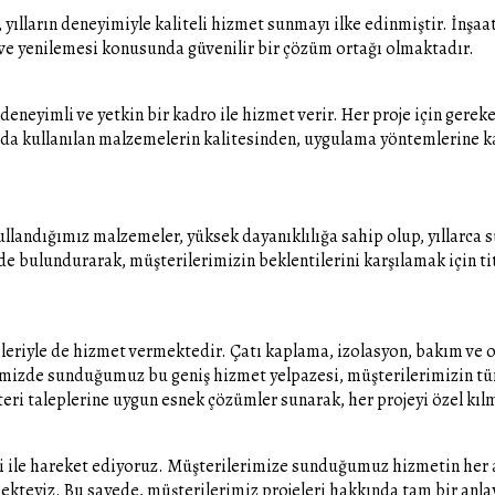
yılların deneyimiyle kaliteli hizmet sunmayı ilke edinmiştir. İnşa
ve yenilemesi konusunda güvenilir bir çözüm ortağı olmaktadır.
eneyimli ve yetkin bir kadro ile hizmet verir. Her proje için gereke
da kullanılan malzemelerin kalitesinden, uygulama yöntemlerine ka
llandığımız malzemeler, yüksek dayanıklılığa sahip olup, yıllarca s
e bulundurarak, müşterilerimizin beklentilerini karşılamak için tit
ümleriyle de hizmet vermektedir. Çatı kaplama, izolasyon, bakım ve
emizde sunduğumuz bu geniş hizmet yelpazesi, müşterilerimizin tüm ç
ri taleplerine uygun esnek çözümler sunarak, her projeyi özel kıl
bi ile hareket ediyoruz. Müşterilerimize sunduğumuz hizmetin her a
ekteyiz. Bu sayede, müşterilerimiz projeleri hakkında tam bir anlay