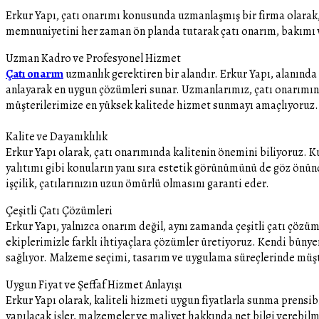
Erkur Yapı, çatı onarımı konusunda uzmanlaşmış bir firma olarak, 
memnuniyetini her zaman ön planda tutarak çatı onarım, bakımı 
Uzman Kadro ve Profesyonel Hizmet
Çatı onarım
uzmanlık gerektiren bir alandır. Erkur Yapı, alanında d
anlayarak en uygun çözümleri sunar. Uzmanlarımız, çatı onarımın
müşterilerimize en yüksek kalitede hizmet sunmayı amaçlıyoruz.
Kalite ve Dayanıklılık
Erkur Yapı olarak, çatı onarımında kalitenin önemini biliyoruz. Ku
yalıtımı gibi konuların yanı sıra estetik görünümünü de göz önünd
işçilik, çatılarınızın uzun ömürlü olmasını garanti eder.
Çeşitli Çatı Çözümleri
Erkur Yapı, yalnızca onarım değil, aynı zamanda çeşitli çatı çöz
ekiplerimizle farklı ihtiyaçlara çözümler üretiyoruz. Kendi büny
sağlıyor. Malzeme seçimi, tasarım ve uygulama süreçlerinde müşte
Uygun Fiyat ve Şeffaf Hizmet Anlayışı
Erkur Yapı olarak, kaliteli hizmeti uygun fiyatlarla sunma prensi
yapılacak işler, malzemeler ve maliyet hakkında net bilgi verebilm