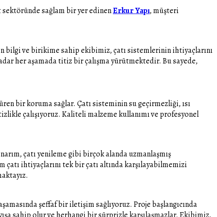
at sektöründe sağlam bir yer edinen
Erkur Yapı
, müşteri
n bilgi ve birikime sahip ekibimiz, çatı sistemlerinin ihtiyaçlarını
dar her aşamada titiz bir çalışma yürütmektedir. Bu sayede,
üren bir koruma sağlar. Çatı sisteminin su geçirmezliği, ısı
izlikle çalışıyoruz. Kaliteli malzeme kullanımı ve profesyonel
 onarım, çatı yenileme gibi birçok alanda uzmanlaşmış
atı ihtiyaçlarını tek bir çatı altında karşılayabilmemizi
maktayız.
şamasında şeffaf bir iletişim sağlıyoruz. Proje başlangıcında
ışa sahip olur ve herhangi bir sürprizle karşılaşmazlar. Ekibimiz,