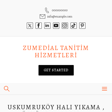
Skip
to
000000000
content
info@example.com
ZUMEDIAL TANITIM
HIZMETLERI
GET STARTED
USKUMRUKÖY HALI YIKAMA ,