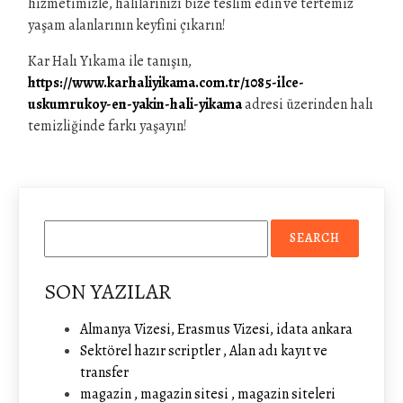
hizmetimizle, halılarınızı bize teslim edin ve tertemiz
yaşam alanlarının keyfini çıkarın!
Kar Halı Yıkama ile tanışın,
https://www.karhaliyikama.com.tr/1085-ilce-
uskumrukoy-en-yakin-hali-yikama
adresi üzerinden halı
temizliğinde farkı yaşayın!
SON YAZILAR
Almanya Vizesi, Erasmus Vizesi, idata ankara
Sektörel hazır scriptler , Alan adı kayıt ve
transfer
magazin , magazin sitesi , magazin siteleri