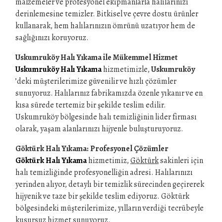
malzemeler ve profesyonel ekipmanlarla halılarınızı
derinlemesine temizler. Bitkisel ve çevre dostu ürünler
kullanarak, hem halılarınızın ömrünü uzatıyor hem de
sağlığınızı koruyoruz.
Uskumruköy Halı Yıkama ile Mükemmel Hizmet
Uskumruköy Halı Yıkama
hizmetimizle,
Uskumruköy
’deki müşterilerimize güvenilir ve hızlı çözümler
sunuyoruz. Halılarınız fabrikamızda özenle yıkanır ve en
kısa sürede tertemiz bir şekilde teslim edilir.
Uskumruköy bölgesinde halı temizliğinin lider firması
olarak, yaşam alanlarınızı hijyenle buluşturuyoruz.
Göktürk Halı Yıkama: Profesyonel Çözümler
Göktürk Halı Yıkama
hizmetimiz,
Göktürk
sakinleri için
halı temizliğinde profesyonelliğin adresi. Halılarınızı
yerinden alıyor, detaylı bir temizlik sürecinden geçirerek
hijyenik ve taze bir şekilde teslim ediyoruz. Göktürk
bölgesindeki müşterilerimize, yılların verdiği tecrübeyle
kusursuz hizmet sunuyoruz.