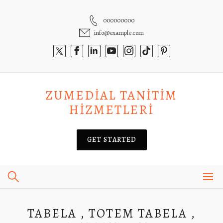
Skip
to
000000000
content
info@example.com
ZUMEDIAL TANITIM
HIZMETLERI
GET STARTED
TABELA , TOTEM TABELA ,