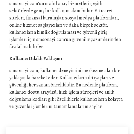
smsonayi.com’un mobil onay hizmetleri çeşitli
sektörlerde geniş bir kullanım alanı bulur. E-ticaret
siteleri, finansal kuruluşlar, sosyal medya platformları,
online hizmet sağlayıcıları ve daha birçok sektör,
kullanıcıların kimlik doğrulaması ve güvenli giriş
işlemleri için smsonayi.com’un güvenilir çözümlerinden
faydalanabilirler.
Kullanıcı Odaklı Yaklaşım
smsonayi.com, kullanıcı deneyimini merkezine alan bir
yaklaşımla hareket eder. Kullanıcıların ihtiyaçları ve
güvenliği her zaman önceliklidir. Bu nedenle platform,
kullanıcı dostu arayüzü, hızlı işlem süreçleri ve anlık
doğrulama kodları gibi özelliklerle kullanıcıların kolayca
ve güvenle işlemlerini tamamlamalarını sağlar.