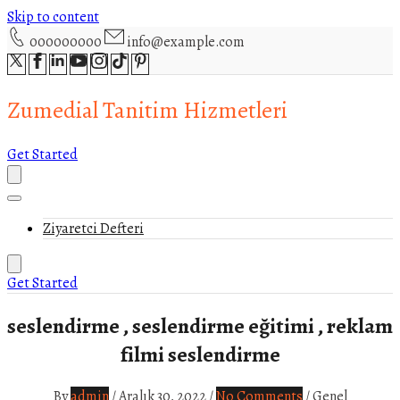
Skip to content
000000000
info@example.com
Zumedial Tanitim Hizmetleri
Get Started
Ziyaretci Defteri
Get Started
seslendirme , seslendirme eğitimi , reklam
filmi seslendirme
By
admin
/
Aralık 30, 2022
/
No Comments
/
Genel