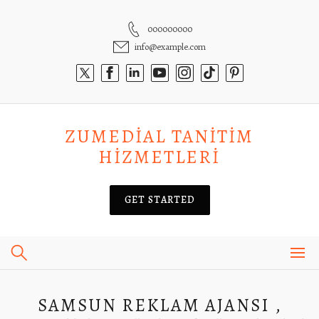
Skip
to
000000000
content
info@example.com
ZUMEDIAL TANITIM
HIZMETLERI
GET STARTED
SAMSUN REKLAM AJANSI ,