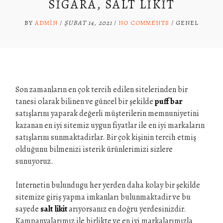
SIGARA, SALT LIKIT
BY
ADMIN
/
ŞUBAT 14, 2021
/
NO COMMENTS
/
GENEL
Son zamanların en çok tercih edilen sitelerinden bir
tanesi olarak bilinen ve güncel bir şekilde
puff bar
satışlarını yaparak değerli müşterilerin memnuniyetini
kazanan en iyi sitemiz uygun fiyatlar ile en iyi markaların
satışlarını sunmaktadirlar. Bir çok kişinin tercih etmiş
olduğunu bilmenizi isterik ürünlerimizi sizlere
sunuyoruz.
İnternetin bulundugu her yerden daha kolay bir şekilde
sitemize giriş yapma imkanları bulunmaktadir ve bu
sayede
salt likit
arıyorsanız en doğru yerdesinizdir.
Kampanyalarımız ile birlikte ve en iyi markalarımızla