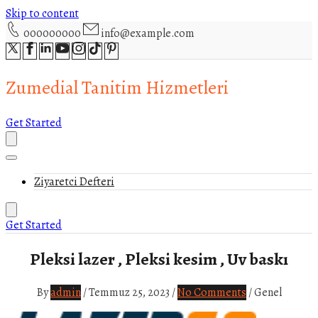
Skip to content
000000000
info@example.com
Zumedial Tanitim Hizmetleri
Get Started
Ziyaretci Defteri
Get Started
Pleksi lazer , Pleksi kesim , Uv baskı
By
admin
/
Temmuz 25, 2023
/
No Comments
/
Genel