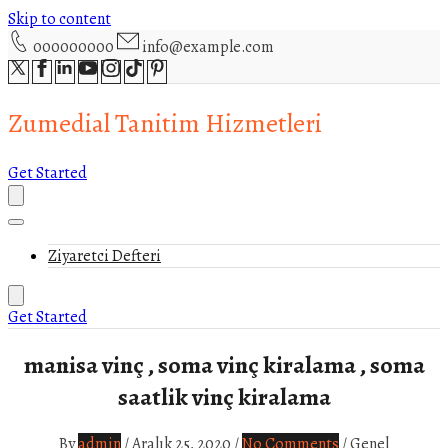
Skip to content
000000000
info@example.com
Zumedial Tanitim Hizmetleri
Get Started
Ziyaretci Defteri
Get Started
manisa vinç , soma vinç kiralama , soma
saatlik vinç kiralama
By
admin
/
Aralık 25, 2020
/
No Comments
/
Genel