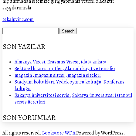
hiç durmadan sitemize giriş yapmanız yeterli olacaktır
saygılarımızla
tekalpvinc.com
SON YAZILAR
Almanya Vizesi, Erasmus Vizesi, idata ankara
Sektörel hazır scriptler , Alan adı kayıt ve transfer
magazin , magazin sitesi , magazin siteleri
Stadyum koltukları, Yedek oyuncu koltuğu, Konferans
koltuğu
Sakarya üniversitesi servis , Sakarya üniversitesi İstanbul
servis ücretleri
SON YORUMLAR
All rights reserved.
Bookstore WDA
Powered by WordPress.