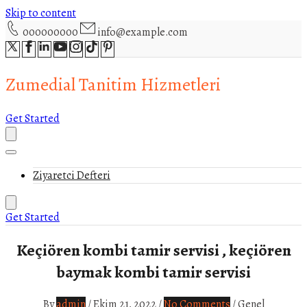
Skip to content
000000000
info@example.com
Zumedial Tanitim Hizmetleri
Get Started
Ziyaretci Defteri
Get Started
Keçiören kombi tamir servisi , keçiören
baymak kombi tamir servisi
By
admin
/
Ekim 21, 2022
/
No Comments
/
Genel