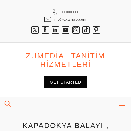
Skip
to
000000000
content
info@example.com
ZUMEDIAL TANITIM
HIZMETLERI
GET STARTED
KAPADOKYA BALAYI ,