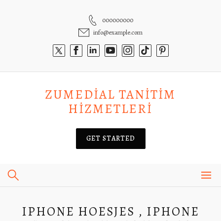
Skip
to
000000000
content
info@example.com
ZUMEDIAL TANITIM
HIZMETLERI
GET STARTED
IPHONE HOESJES , IPHONE