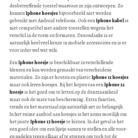
desbetreffende toestel waarvoor ze zijn ontworpen. Zo
kunnen
Iphone hoesjes
bijvoorbeeld niet worden
gebruikt met Android telefoons. Ook een
Iphone kabel
is
niet compatibel met andere toestellen wegens het
verschil in de vorm en formaten. Desondanks is er
natuurlijk heel veel keuze in mobiele accessoires en is er
voor ieder wel wat wils.
Een
Iphone hoesje
is beschikbaar in verschillende
kleuren en kan worden gemaakt van verscheidene
materialen. Zo zijn er houten en plastic
Iphone 11 hoesjes
maar ook leren hoesjes. Bij het kopen van een
Iphone 12
hoesje
is het goed om te letten op de duurzaamheid
maar ook de mate van bescherming. Extra functies,
trends en het materiaal zijn natuurlijk net zo belangrijk.
In het ruime aanbod aan hoesjes is het soms moeilijk om
het juiste
Iphone 13 hoesje
te kiezen. In dat geval is het
een goed idee om een lijstje samen te stellen en alle voor-
en nadelen tegen elkaar af te strepen om toch tot de