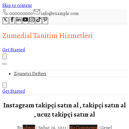
Skip to content
000000000
info@example.com
Zumedial Tanitim Hizmetleri
Get Started
Ziyaretci Defteri
Get Started
Instagram takipçi satın al , takipçi satın al
, ucuz takipçi satın al
By
admin
/
Şubat 26, 2021
/
No Comments
/
Genel