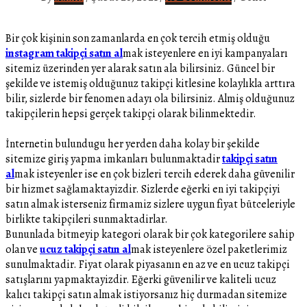
Bir çok kişinin son zamanlarda en çok tercih etmiş olduğu
instagram takipçi satın al
mak isteyenlere en iyi kampanyaları
sitemiz üzerinden yer alarak satın ala bilirsiniz. Güncel bir
şekilde ve istemiş olduğunuz takipçi kitlesine kolaylıkla arttıra
bilir, sizlerde bir fenomen adayı ola bilirsiniz. Almiş olduğunuz
takipçilerin hepsi gerçek takipçi olarak bilinmektedir.
İnternetin bulundugu her yerden daha kolay bir şekilde
sitemize giriş yapma imkanları bulunmaktadir
takipçi satın
al
mak isteyenler ise en çok bizleri tercih ederek daha güvenilir
bir hizmet sağlamaktayizdir. Sizlerde eğerki en iyi takipçiyi
satın almak isterseniz firmamiz sizlere uygun fiyat bütceleriyle
birlikte takipçileri sunmaktadirlar.
Bununlada bitmeyip kategori olarak bir çok kategorilere sahip
olan ve
ucuz takipçi satın al
mak isteyenlere özel paketlerimiz
sunulmaktadir. Fiyat olarak piyasanın en az ve en ucuz takipçi
satışlarını yapmaktayizdir. Eğerki güvenilir ve kaliteli ucuz
kalıcı takipçi satın almak istiyorsanız hiç durmadan sitemize