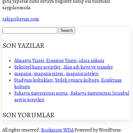
giriş yaparak daha detayli bilgilere sahip ola bilirsiniz
saygılarımızla
takipcibayim.com
SON YAZILAR
Almanya Vizesi, Erasmus Vizesi, idata ankara
Sektörel hazır scriptler , Alan adı kayıt ve transfer
magazin , magazin sitesi , magazin siteleri
Stadyum koltukları, Yedek oyuncu koltuğu, Konferans
koltuğu
Sakarya üniversitesi servis , Sakarya üniversitesi İstanbul
servis ücretleri
SON YORUMLAR
All rights reserved.
Bookstore WDA
Powered by WordPress.