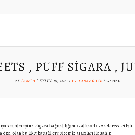
ETS , PUFF SIGARA , J
BY
ADMIN
/
EYLÜL 16, 2021
/
NO COMMENTS
/
GENEL
ışa sunulmuştur. Sigara bağımlılığını azaltmada son derece etkili
 özel olan bu likit kapsüllere sitemiz aracılığı ile sahip