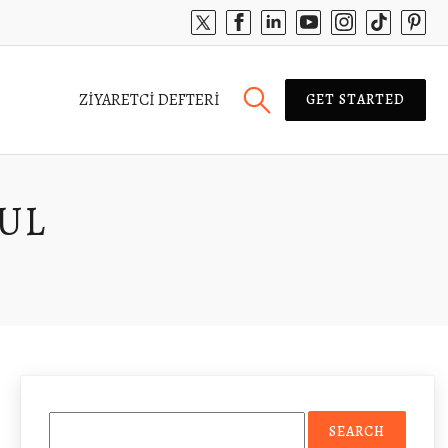
ZIYARETCI DEFTERI
GET STARTED
UUL