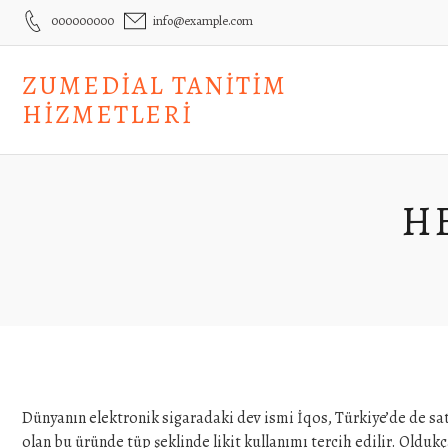
Skip
000000000
info@example.com
to
content
ZUMEDIAL TANITIM
HIZMETLERI
HE
Dünyanın elektronik sigaradaki dev ismi İqos, Türkiye’de de sat
olan bu üründe tüp şeklinde likit kullanımı tercih edilir. Oldukça