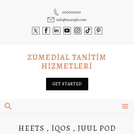
Skip
to
000000000
content
info@example.com
ZUMEDIAL TANITIM
HIZMETLERI
GET STARTED
HEETS , İQOS , JUUL POD