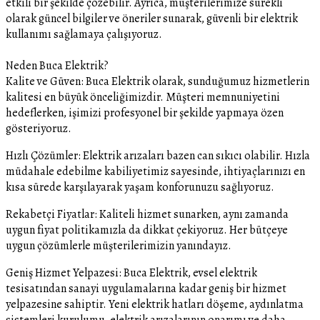
etkili bir şekilde çözebilir. Ayrıca, müşterilerimize sürekli
olarak güncel bilgiler ve öneriler sunarak, güvenli bir elektrik
kullanımı sağlamaya çalışıyoruz.
Neden Buca Elektrik?
Kalite ve Güven: Buca Elektrik olarak, sunduğumuz hizmetlerin
kalitesi en büyük önceliğimizdir. Müşteri memnuniyetini
hedeflerken, işimizi profesyonel bir şekilde yapmaya özen
gösteriyoruz.
Hızlı Çözümler: Elektrik arızaları bazen can sıkıcı olabilir. Hızla
müdahale edebilme kabiliyetimiz sayesinde, ihtiyaçlarınızı en
kısa sürede karşılayarak yaşam konforunuzu sağlıyoruz.
Rekabetçi Fiyatlar: Kaliteli hizmet sunarken, aynı zamanda
uygun fiyat politikamızla da dikkat çekiyoruz. Her bütçeye
uygun çözümlerle müşterilerimizin yanındayız.
Geniş Hizmet Yelpazesi: Buca Elektrik, evsel elektrik
tesisatından sanayi uygulamalarına kadar geniş bir hizmet
yelpazesine sahiptir. Yeni elektrik hatları döşeme, aydınlatma
sistemleri kurulumu, elektrik arızalarının onarımı ve daha