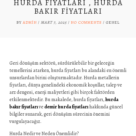
HURDA FIYATLARI , HURDA
BAKIR FIYATLARI
BY
ADMIN
/
MART 7, 2025
/
NO COMMENTS
/
GENEL
Geri dönüşüm sektörü, sürdürülebilir bir geleceğin
temellerini atarken, hurda fiyatları bu alandaki en önemli
unsurlardan birini oluşturmaktadır. Hurda metallerin
fiyatları, dünya genelindeki ekonomik koşullar, talep ve
arz dengesi, enerji maliyetleri gibi birçok faktörden
etkilenmektedir. Bu makalede, hurda fiyatları,
hurda
bakır fiyatları
ve
demir hurda fiyatları
hakkında güncel
bilgiler sunarak, geri dönüşüm sürecinin önemini
vurgulayacağız.
Hurda Nedir ve Neden Önemlidir?