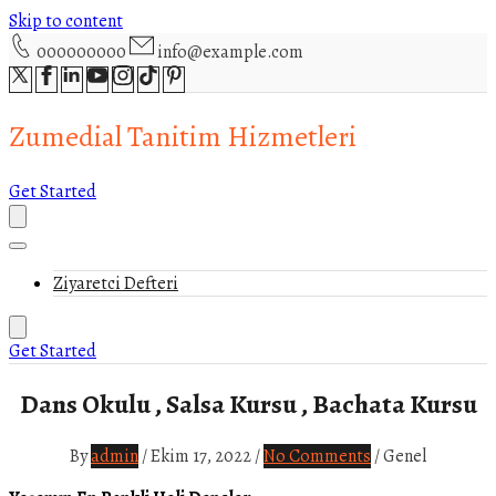
Skip to content
000000000
info@example.com
Zumedial Tanitim Hizmetleri
Get Started
Ziyaretci Defteri
Get Started
Dans Okulu , Salsa Kursu , Bachata Kursu
By
admin
/
Ekim 17, 2022
/
No Comments
/
Genel