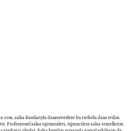
ade.com, salsa kurslarıyla dansseverlere bu tutkulu dans stilini
r. Profesyonel salsa eğitmenleri, öğrencilere salsa temellerini
 yardımcı olurlar. Salsa kursları sırasında sosyal etkileşim de