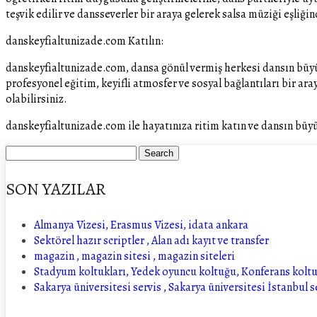
teşvik edilir ve dansseverler bir araya gelerek salsa müziği eşliğind
danskeyfialtunizade.com Katılın:
danskeyfialtunizade.com, dansa gönül vermiş herkesi dansın büyü
profesyonel eğitim, keyifli atmosfer ve sosyal bağlantıları bir ara
olabilirsiniz.
danskeyfialtunizade.com ile hayatınıza ritim katın ve dansın büy
SON YAZILAR
Almanya Vizesi, Erasmus Vizesi, idata ankara
Sektörel hazır scriptler , Alan adı kayıt ve transfer
magazin , magazin sitesi , magazin siteleri
Stadyum koltukları, Yedek oyuncu koltuğu, Konferans kolt
Sakarya üniversitesi servis , Sakarya üniversitesi İstanbul s