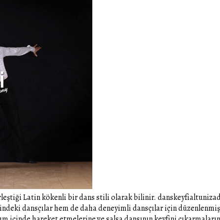
leştiği Latin kökenli bir dans stili olarak bilinir. danskeyfialtuniz
ndeki dansçılar hem de daha deneyimli dansçılar için düzenlenmişti
m içinde hareket etmelerine ve salsa dansının keyfini çıkarmalarına