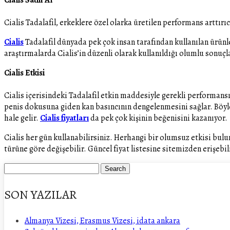
Cialis Tadalafil, erkeklere özel olarka üretilen performans arttırıc
Cialis
Tadalafil dünyada pek çok insan tarafından kullanılan ürünle
araştırmalarda Cialis’in düzenli olarak kullanıldığı olumlu sonuçla
Cialis Etkisi
Cialis içerisindeki Tadalafil etkin maddesiyle gerekli performans
penis dokusuna giden kan basıncının dengelenmesini sağlar. Böyle
hale gelir.
Cialis fiyatları
da pek çok kişinin beğenisini kazanıyor.
Cialis her gün kullanabilirsiniz. Herhangi bir olumsuz etkisi bulu
türüne göre değişebilir. Güncel fiyat listesine sitemizden erişebil
SON YAZILAR
Almanya Vizesi, Erasmus Vizesi, idata ankara