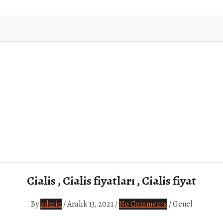
Cialis , Cialis fiyatları , Cialis fiyat
By
admin
/
Aralık 13, 2021
/
No Comments
/
Genel