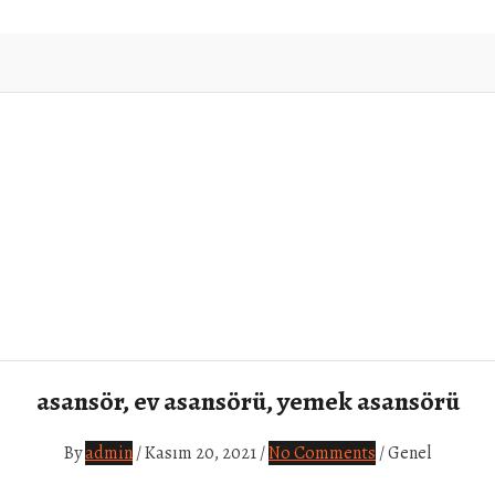
asansör, ev asansörü, yemek asansörü
By
admin
/
Kasım 20, 2021
/
No Comments
/
Genel