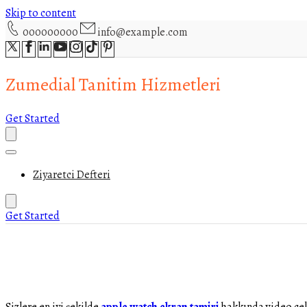
Skip to content
000000000
info@example.com
Zumedial Tanitim Hizmetleri
Get Started
Ziyaretci Defteri
Get Started
Sizlere en iyi şekilde
apple watch ekran tamiri
hakkında video çek