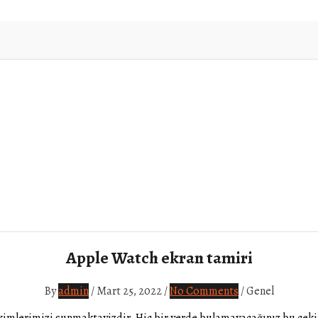
Apple Watch ekran tamiri
By
admin
/
Mart 25, 2022
/
No Comments
/
Genel
imlerimizi sunmaktayizdir. Hiç bir yerde bulamayacağınız bu çekim 